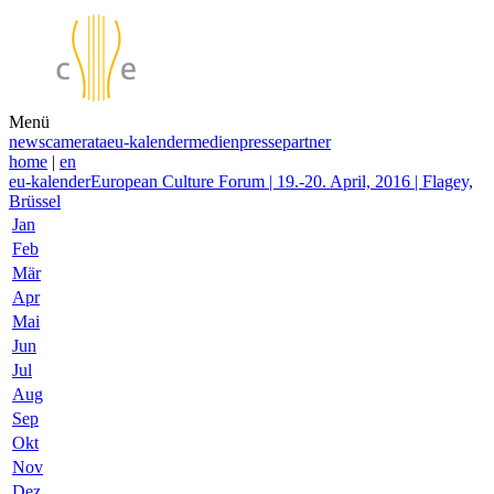
Menü
news
camerata
eu-kalender
medien
presse
partner
home
|
en
eu-kalender
European Culture Forum | 19.-20. April, 2016 | Flagey,
Brüssel
Jan
Feb
Mär
Apr
Mai
Jun
Jul
Aug
Sep
Okt
Nov
Dez