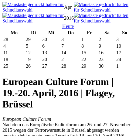
Apr
–
2016
Heute
Mo
Di
Mi
Do
Fr
Sa
So
28
29
30
31
1
2
3
4
5
6
7
8
9
10
11
12
13
14
15
16
17
18
19
20
21
22
23
24
25
26
27
28
29
30
1
European Culture Forum |
19.-20. April, 2016 | Flagey,
Brüssel
European Culture Forum
Nachdem das Europäische Kulturforum am 26. und 27. November
2015 wegen der Terrorwarnstufe in Brüssel abgesagt werden
musste, steht nun ein neuer Termin fest: 19. und 20. April 2016!