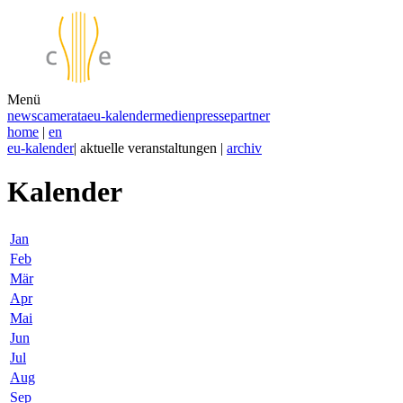
Menü
news
camerata
eu-kalender
medien
presse
partner
home
|
en
eu-kalender
| aktuelle veranstaltungen |
archiv
Kalender
Jan
Feb
Mär
Apr
Mai
Jun
Jul
Aug
Sep