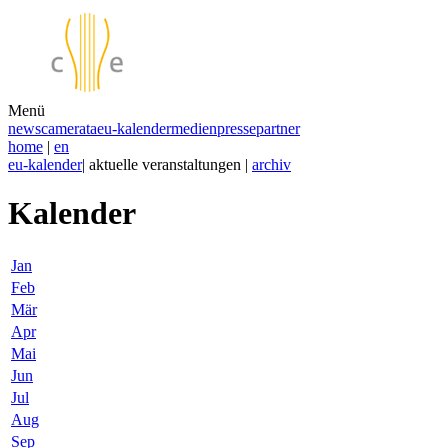
Menü
news
camerata
eu-kalender
medien
presse
partner
home
|
en
eu-kalender
| aktuelle veranstaltungen |
archiv
Kalender
Jan
Feb
Mär
Apr
Mai
Jun
Jul
Aug
Sep