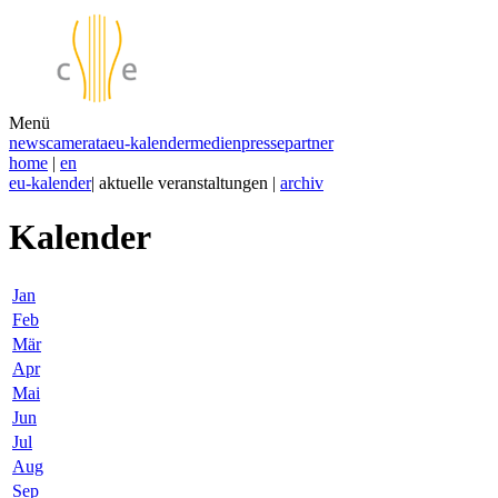
Menü
news
camerata
eu-kalender
medien
presse
partner
home
|
en
eu-kalender
| aktuelle veranstaltungen |
archiv
Kalender
Jan
Feb
Mär
Apr
Mai
Jun
Jul
Aug
Sep