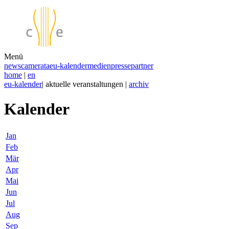
Menü
news
camerata
eu-kalender
medien
presse
partner
home
|
en
eu-kalender
| aktuelle veranstaltungen |
archiv
Kalender
Jan
Feb
Mär
Apr
Mai
Jun
Jul
Aug
Sep