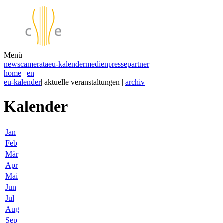
Menü
news
camerata
eu-kalender
medien
presse
partner
home
|
en
eu-kalender
| aktuelle veranstaltungen |
archiv
Kalender
Jan
Feb
Mär
Apr
Mai
Jun
Jul
Aug
Sep