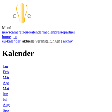
Menü
news
camerata
eu-kalender
medien
presse
partner
home
|
en
eu-kalender
| aktuelle veranstaltungen |
archiv
Kalender
Jan
Feb
Mär
Apr
Mai
Jun
Jul
Aug
Sep