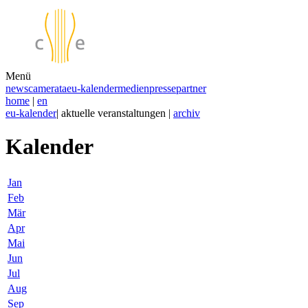
Menü
news
camerata
eu-kalender
medien
presse
partner
home
|
en
eu-kalender
| aktuelle veranstaltungen |
archiv
Kalender
Jan
Feb
Mär
Apr
Mai
Jun
Jul
Aug
Sep