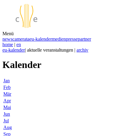
Menü
news
camerata
eu-kalender
medien
presse
partner
home
|
en
eu-kalender
| aktuelle veranstaltungen |
archiv
Kalender
Jan
Feb
Mär
Apr
Mai
Jun
Jul
Aug
Sep