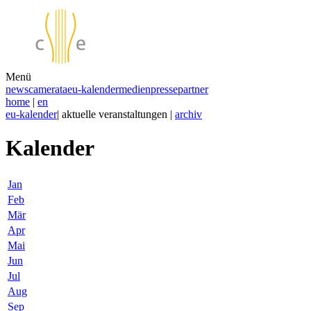
Menü
news
camerata
eu-kalender
medien
presse
partner
home
|
en
eu-kalender
| aktuelle veranstaltungen |
archiv
Kalender
Jan
Feb
Mär
Apr
Mai
Jun
Jul
Aug
Sep