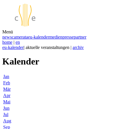
Menü
news
camerata
eu-kalender
medien
presse
partner
home
|
en
eu-kalender
| aktuelle veranstaltungen |
archiv
Kalender
Jan
Feb
Mär
Apr
Mai
Jun
Jul
Aug
Sep