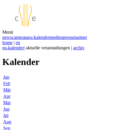
Menü
news
camerata
eu-kalender
medien
presse
partner
home
|
en
eu-kalender
| aktuelle veranstaltungen |
archiv
Kalender
Jan
Feb
Mär
Apr
Mai
Jun
Jul
Aug
Sep