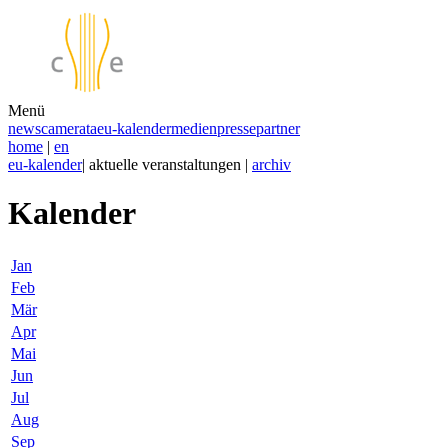
Menü
news
camerata
eu-kalender
medien
presse
partner
home
|
en
eu-kalender
| aktuelle veranstaltungen |
archiv
Kalender
Jan
Feb
Mär
Apr
Mai
Jun
Jul
Aug
Sep