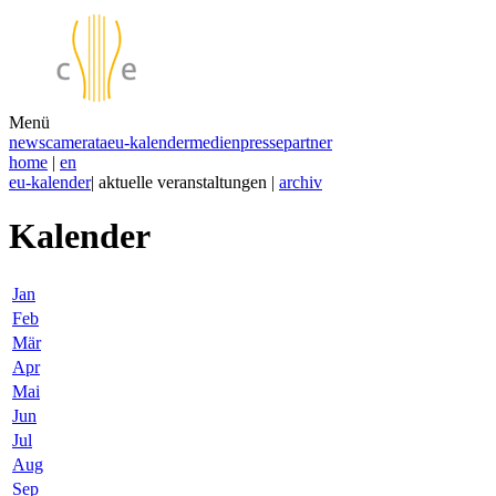
Menü
news
camerata
eu-kalender
medien
presse
partner
home
|
en
eu-kalender
| aktuelle veranstaltungen |
archiv
Kalender
Jan
Feb
Mär
Apr
Mai
Jun
Jul
Aug
Sep