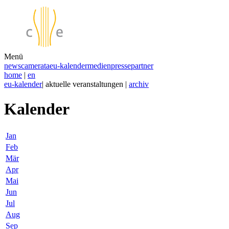
Menü
news
camerata
eu-kalender
medien
presse
partner
home
|
en
eu-kalender
| aktuelle veranstaltungen |
archiv
Kalender
Jan
Feb
Mär
Apr
Mai
Jun
Jul
Aug
Sep