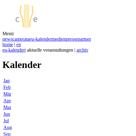
Menü
news
camerata
eu-kalender
medien
presse
partner
home
|
en
eu-kalender
| aktuelle veranstaltungen |
archiv
Kalender
Jan
Feb
Mär
Apr
Mai
Jun
Jul
Aug
Sep