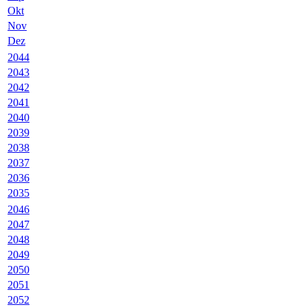
Okt
Nov
Dez
2044
2043
2042
2041
2040
2039
2038
2037
2036
2035
2046
2047
2048
2049
2050
2051
2052