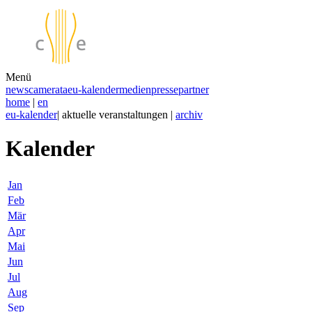
Menü
news
camerata
eu-kalender
medien
presse
partner
home
|
en
eu-kalender
| aktuelle veranstaltungen |
archiv
Kalender
Jan
Feb
Mär
Apr
Mai
Jun
Jul
Aug
Sep