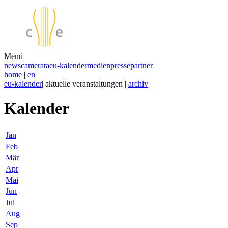
Menü
news
camerata
eu-kalender
medien
presse
partner
home
|
en
eu-kalender
| aktuelle veranstaltungen |
archiv
Kalender
Jan
Feb
Mär
Apr
Mai
Jun
Jul
Aug
Sep