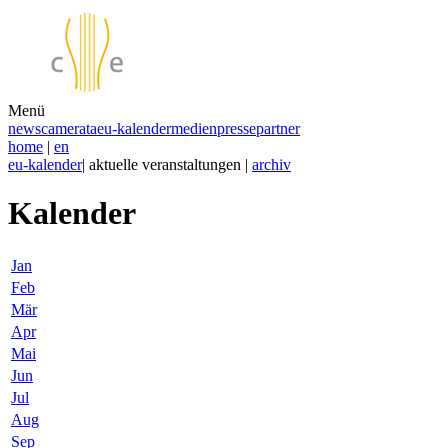
Menü
news
camerata
eu-kalender
medien
presse
partner
home
|
en
eu-kalender
| aktuelle veranstaltungen |
archiv
Kalender
Jan
Feb
Mär
Apr
Mai
Jun
Jul
Aug
Sep