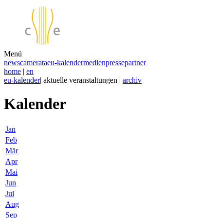
Menü
news
camerata
eu-kalender
medien
presse
partner
home
|
en
eu-kalender
| aktuelle veranstaltungen |
archiv
Kalender
Jan
Feb
Mär
Apr
Mai
Jun
Jul
Aug
Sep