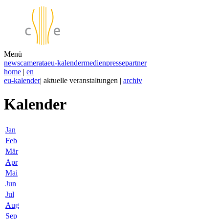
Menü
news
camerata
eu-kalender
medien
presse
partner
home
|
en
eu-kalender
| aktuelle veranstaltungen |
archiv
Kalender
Jan
Feb
Mär
Apr
Mai
Jun
Jul
Aug
Sep