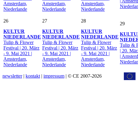
| Amster
Amsterdam,
Amsterdam,
Amsterdam,
Niederla
Niederlande
Niederlande
Niederlande
26
27
28
29
KULTUR
KULTUR
KULTUR
KULTU
NIEDERLANDE
NIEDERLANDE
NIEDERLANDE
NIEDE
Tulip & Flower
Tulip & Flower
Tulip & Flower
Tulip & 
Festival | 20. März
Festival | 20. März
Festival | 20. März
| 20. Mär
- 9. Mai 2021 |
- 9. Mai 2021 |
- 9. Mai 2021 |
| Amster
Amsterdam,
Amsterdam,
Amsterdam,
Niederla
Niederlande
Niederlande
Niederlande
newsletter
|
kontakt
|
impressum
| © CE 2007-2026