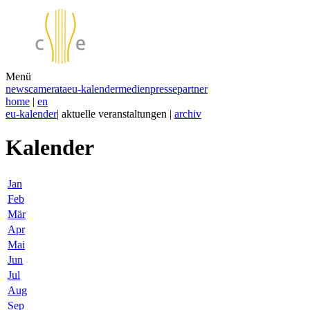
Menü
news
camerata
eu-kalender
medien
presse
partner
home
|
en
eu-kalender
| aktuelle veranstaltungen |
archiv
Kalender
Jan
Feb
Mär
Apr
Mai
Jun
Jul
Aug
Sep