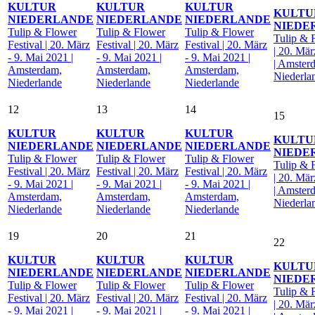
KULTUR
KULTUR
KULTUR
KULTU
NIEDERLANDE
NIEDERLANDE
NIEDERLANDE
NIEDE
Tulip & Flower
Tulip & Flower
Tulip & Flower
Tulip & 
Festival | 20. März
Festival | 20. März
Festival | 20. März
| 20. Mär
- 9. Mai 2021 |
- 9. Mai 2021 |
- 9. Mai 2021 |
| Amster
Amsterdam,
Amsterdam,
Amsterdam,
Niederla
Niederlande
Niederlande
Niederlande
12
13
14
15
KULTUR
KULTUR
KULTUR
KULTU
NIEDERLANDE
NIEDERLANDE
NIEDERLANDE
NIEDE
Tulip & Flower
Tulip & Flower
Tulip & Flower
Tulip & 
Festival | 20. März
Festival | 20. März
Festival | 20. März
| 20. Mär
- 9. Mai 2021 |
- 9. Mai 2021 |
- 9. Mai 2021 |
| Amster
Amsterdam,
Amsterdam,
Amsterdam,
Niederla
Niederlande
Niederlande
Niederlande
19
20
21
22
KULTUR
KULTUR
KULTUR
KULTU
NIEDERLANDE
NIEDERLANDE
NIEDERLANDE
NIEDE
Tulip & Flower
Tulip & Flower
Tulip & Flower
Tulip & 
Festival | 20. März
Festival | 20. März
Festival | 20. März
| 20. Mär
- 9. Mai 2021 |
- 9. Mai 2021 |
- 9. Mai 2021 |