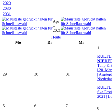
2029
2030
2031
Apr
–
2021
Heute
Mo
Di
Mi
1
KULTU
NIEDE
Tulip & 
| 20. Mär
29
30
31
| Amster
Niederla
KULT
Ska Festiv
2021 | L
5
6
7
8