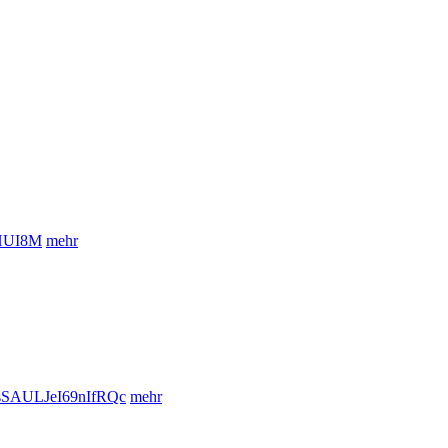
xHUI8M
mehr
sSAULJeI69nIfRQc
mehr