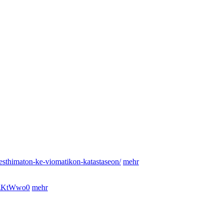
nesthimaton-ke-viomatikon-katastaseon/
mehr
NzKtWwo0
mehr