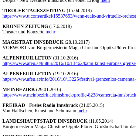
Utopia - New Realities Innsbruck ein voller Erfolg
mehr
TIROLER TAGESZEITUNG
(15.04.2019)
https://www.tt.com/artikel/15537653/wenn-reale-und-virtuelle-orche
KRONEN ZEITUNG
(17.6.2018)
Theater und Konzerte
mehr
MAGISTRAT INNSBRUCK
(28.10.2017)
VORWORT von Bürgermeisterin Mag.a Christine Oppitz-Plörer für da
ALPENFEUILLETON
(31.10.2016)
https://www.afeu.at/kultur/2016/10/13462/kann-kunst-europas-grenz
ALPENFEUILLETON
(19.10.2016)
https://www.afeu.at/info/2016/10/13225/festival-grenzenlos-camerata-
MEINBEZIRK
(29.01.2016)
https://www.meinbezirk.at/innsbruck/profile-8238/camerata-innsbruc
FREIRAD - Freies Radio Innsbruck
(21.05.2015)
Von Haifischen, Kunst und Schumann
mehr
LANDESHAUPTSTADT INNSBRUCK
(11.05.2014)
Bürgermeisterin Mag.a Christine Oppitz-Plörer: Grußbotschaft für d