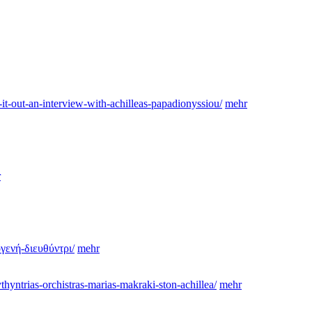
-it-out-an-interview-with-achilleas-papadionyssiou/
mehr
r
γενή-διευθύντρι/
mehr
thyntrias-orchistras-marias-makraki-ston-achillea/
mehr