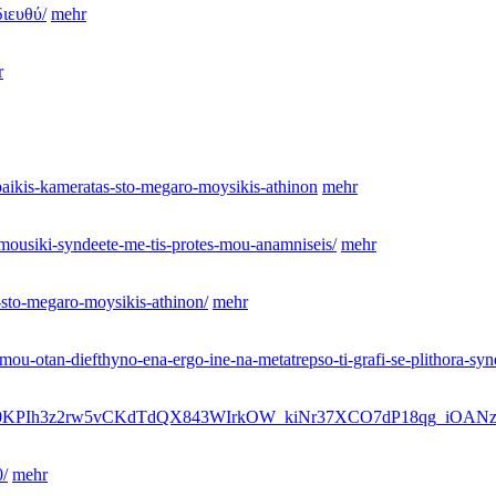
διευθύ/
mehr
r
paikis-kameratas-sto-megaro-moysikis-athinon
mehr
mousiki-syndeete-me-tis-protes-mou-anamniseis/
mehr
-sto-megaro-moysikis-athinon/
mehr
mou-otan-diefthyno-ena-ergo-ine-na-metatrepso-ti-grafi-se-plithora-sy
IwAR0KPIh3z2rw5vCKdTdQX843WIrkOW_kiNr37XCO7dP18qg_iOA
0/
mehr