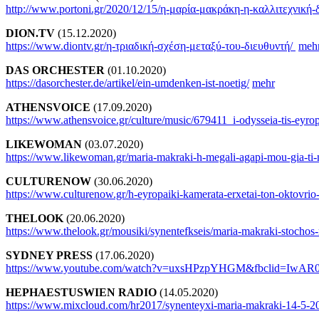
http://www.portoni.gr/2020/12/15/η-μαρία-μακράκη-η-καλλιτεχνική-
DION.TV
(15.12.2020)
https://www.diontv.gr/η-τριαδική-σχέση-μεταξύ-του-διευθυντή/
meh
DAS ORCHESTER
(01.10.2020)
https://dasorchester.de/artikel/ein-umdenken-ist-noetig/
mehr
ATHENSVOICE
(17.09.2020)
https://www.athensvoice.gr/culture/music/679411_i-odysseia-tis-eyro
LIKEWOMAN
(03.07.2020)
https://www.likewoman.gr/maria-makraki-h-megali-agapi-mou-gia-ti-
CULTURENOW
(30.06.2020)
https://www.culturenow.gr/h-eyropaiki-kamerata-erxetai-ton-oktovrio
THELOOK
(20.06.2020)
https://www.thelook.gr/mousiki/synentefkseis/maria-makraki-stochos-
SYDNEY PRESS
(17.06.2020)
https://www.youtube.com/watch?v=uxsHPzpYHGM&fbclid=
HEPHAESTUSWIEN RADIO
(14.05.2020)
https://www.mixcloud.com/hr2017/synenteyxi-maria-makraki-14-5-2