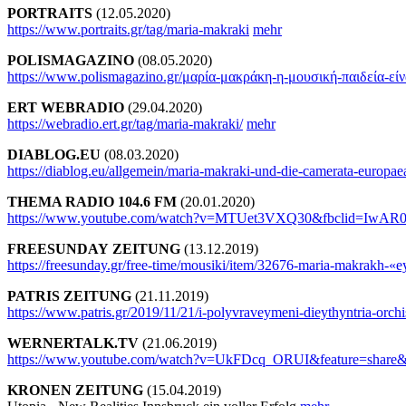
PORTRAITS
(12.05.2020)
https://www.portraits.gr/tag/maria-makraki
mehr
POLISMAGAZINO
(08.05.2020)
https://www.polismagazino.gr/μαρία-μακράκη-η-μουσική-παιδεία-είν
ERT WEBRADIO
(29.04.2020)
https://webradio.ert.gr/tag/maria-makraki/
mehr
DIABLOG.EU
(08.03.2020)
https://diablog.eu/allgemein/maria-makraki-und-die-camerata-europae
THEMA RADIO 104.6 FM
(20.01.2020)
https://www.youtube.com/watch?v=MTUet3VXQ30&fbclid=I
FREESUNDAY
ZEITUNG
(13.12.2019)
https://freesunday.gr/free-time/mousiki/item/32676-maria-makrakh-«ey
PATRIS ZEITUNG
(21.11.2019)
https://www.patris.gr/2019/11/21/i-polyvraveymeni-dieythyntria-orchist
WERNERTALK.TV
(21.06.2019)
https://www.youtube.com/watch?v=UkFDcq_ORUI&feature=sh
KRONEN ZEITUNG
(15.04.2019)