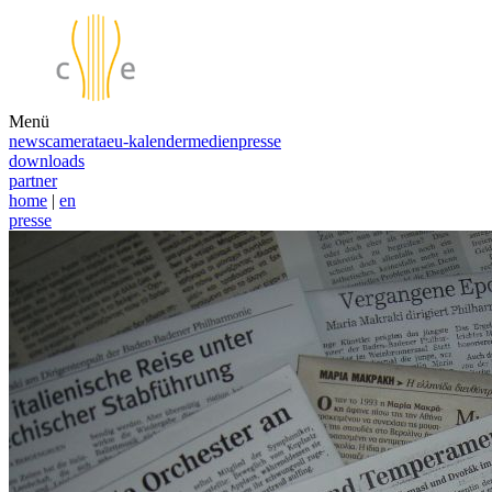
Menü
news
camerata
eu-kalender
medien
presse
downloads
partner
home
|
en
presse