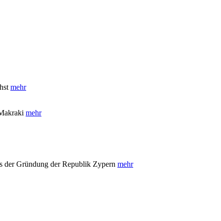
chst
mehr
a Makraki
mehr
ages der Gründung der Republik Zypern
mehr