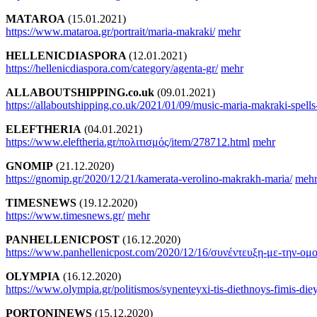
MATAROA
(15.01.2021)
https://www.mataroa.gr/portrait/maria-makraki/
mehr
HELLENICDIASPORA
(12.01.2021)
https://hellenicdiaspora.com/category/agenta-gr/
mehr
ALLABOUTSHIPPING.co.uk
(09.01.2021)
https://allaboutshipping.co.uk/2021/01/09/music-maria-makraki-spells
ELEFTHERIA
(04.01.2021)
https://www.eleftheria.gr/πολιτισμός/item/278712.html
mehr
GNOMIP
(21.12.2020)
https://gnomip.gr/2020/12/21/kamerata-verolino-makrakh-maria/
meh
TIMESNEWS
(19.12.2020)
https://www.timesnews.gr/
mehr
PANHELLENICPOST
(16.12.2020)
https://www.panhellenicpost.com/2020/12/16/συνέντευξη-με-την-ομο
OLYMPIA
(16.12.2020)
https://www.olympia.gr/politismos/synenteyxi-tis-diethnoys-fimis-diey
PORTONINEWS
(15.12.2020)