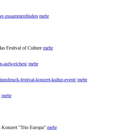
ster-zusammenfinden
mehr
s Festival of Culture
mehr
en-aufweichen/
mehr
innsbruck-festival-konzert-kultur-event/
mehr
k
mehr
as Konzert "Trio Europa"
mehr