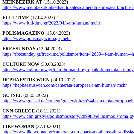
MEINBEZIRK.AT
(15.10.2023)
https://www.meinbezirk.at/telfs/c-lokales/camerata-europaea-brachte-
FULL TIME
(17.04.2023)
https://www.full-time.gr/2023/04/i-am-human/
mehr
POLISMAGAZINO
(15.04.2023)
https://www.polismagazino.gr/
mehr
FREESUNDAY
(12.04.2023)
https://freesunday.gr/free-time/politismos/item/42639-«i-am-human»
CULTURE NOW
(30.03.2023)
https://www.culturenow.gr/i-am-human-h-eyropaiki-kamerata-sti-moysi
HEPHAESTUS WIEN
(24.10.2022)
https://hephaestuswien.com/camerata-europaea-i-am-human/
mehr
GÜTSEL
(08.03.2022)
https://www.guetsel.de/content/guetersloh/35544/camerata-europoaeli
CNN GREECE
(18.11.2021)
https://www.cnn.gr/style/politismos/story/289983/ellinismos-aroma
LIKEWOMAN
(27.10.2021)
https://www.likewoman.gr/camerata-euroapaea-me-thema-thn-odissia