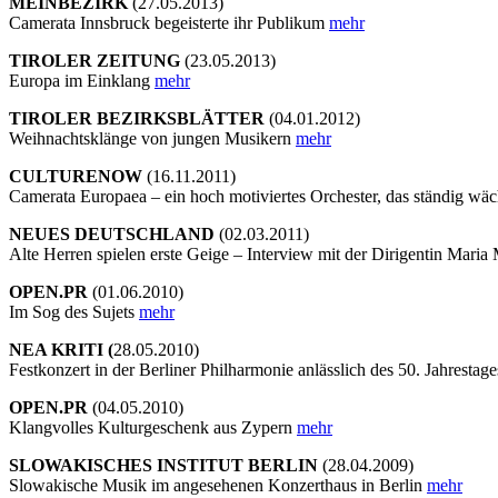
MEINBEZIRK
(27.05.2013)
Camerata Innsbruck begeisterte ihr Publikum
mehr
TIROLER ZEITUNG
(23.05.2013)
Europa im Einklang
mehr
TIROLER BEZIRKSBLÄTTER
(04.01.2012)
Weihnachtsklänge von jungen Musikern
mehr
CULTURENOW
(16.11.2011)
Camerata Europaea – ein hoch motiviertes Orchester, das ständig wä
NEUES DEUTSCHLAND
(02.03.2011)
Alte Herren spielen erste Geige – Interview mit der Dirigentin Mari
OPEN.PR
(01.06.2010)
Im Sog des Sujets
mehr
NEA KRITI (
28.05.2010)
Festkonzert in der Berliner Philharmonie anlässlich des 50. Jahrest
OPEN.PR
(04.05.2010)
Klangvolles Kulturgeschenk aus Zypern
mehr
SLOWAKISCHES INSTITUT BERLIN
(28.04.2009)
Slowakische Musik im angesehenen Konzerthaus in Berlin
mehr