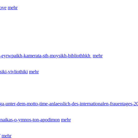
love
mehr
-h-eyrwpaikh-kamerata-sth-moysikh-bibliothhkh
mehr
ki-vivliothiki
mehr
ga-unter-dem-motto-time-anlaesslich-des-internationalen-frauentages-2
-gynaikas-o-ymnos-ton-apodimon
mehr
/
mehr