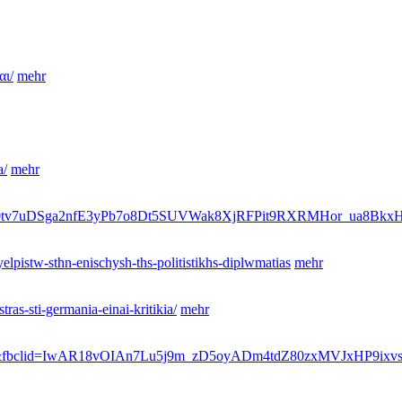
αι/
mehr
a/
mehr
wAR0tv7uDSga2nfE3yPb7o8Dt5SUVWak8XjRFPit9RXRMHor_ua8Bk
elpistw-sthn-enischysh-ths-politistikhs-diplwmatias
mehr
ras-sti-germania-einai-kritikia/
mehr
are&fbclid=IwAR18vOIAn7Lu5j9m_zD5oyADm4tdZ80zxMVJxHP9ixv