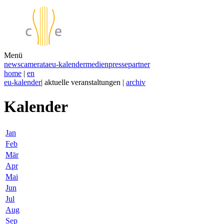
Menü
news
camerata
eu-kalender
medien
presse
partner
home
|
en
eu-kalender
| aktuelle veranstaltungen |
archiv
Kalender
Jan
Feb
Mär
Apr
Mai
Jun
Jul
Aug
Sep