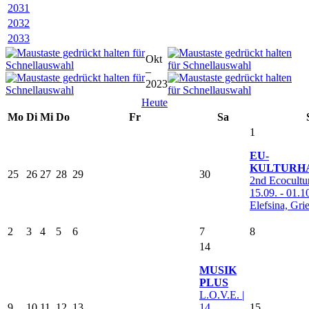
2031
2032
2033
Okt
–
2023
Heute
Mo
Di
Mi
Do
Fr
Sa
1
EU-
KULTURH
25
26
27
28
29
30
2nd Ecocultur
15.09. - 01.1
Elefsina, Gr
2
3
4
5
6
7
8
14
MUSIK
PLUS
L.O.V.E. |
9
10
11
12
13
14.
15