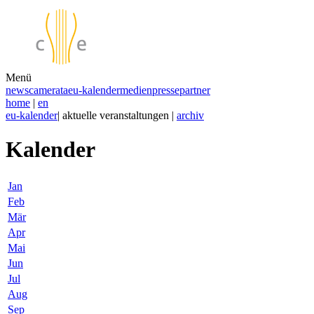
Menü
news
camerata
eu-kalender
medien
presse
partner
home
|
en
eu-kalender
| aktuelle veranstaltungen |
archiv
Kalender
Jan
Feb
Mär
Apr
Mai
Jun
Jul
Aug
Sep