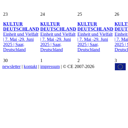
23
24
25
26
KULTUR
KULTUR
KULTUR
KULT
DEUTSCHLAND
DEUTSCHLAND
DEUTSCHLAND
DEUT
Einheit und Vielfalt
Einheit und Vielfalt
Einheit und Vielfalt
Einheit
| 7. Mai -29. Juni
| 7. Mai -29. Juni
| 7. Mai -29. Juni
| 7. Ma
2025 | Saar,
2025 | Saar,
2025 | Saar,
2025 | 
Deutschland
Deutschland
Deutschland
Deutsc
30
1
2
3
newsletter
|
kontakt
|
impressum
| © CE 2007-2026