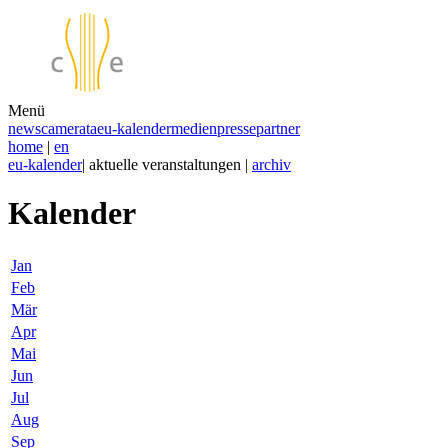
Menü
news
camerata
eu-kalender
medien
presse
partner
home
|
en
eu-kalender
| aktuelle veranstaltungen |
archiv
Kalender
Jan
Feb
Mär
Apr
Mai
Jun
Jul
Aug
Sep