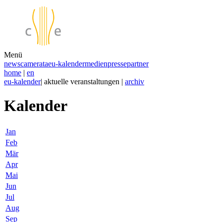
Menü
news
camerata
eu-kalender
medien
presse
partner
home
|
en
eu-kalender
| aktuelle veranstaltungen |
archiv
Kalender
Jan
Feb
Mär
Apr
Mai
Jun
Jul
Aug
Sep