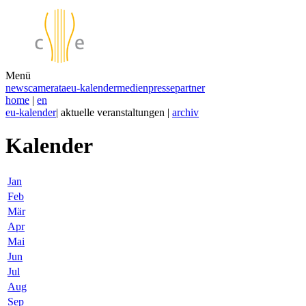
Menü
news
camerata
eu-kalender
medien
presse
partner
home
|
en
eu-kalender
| aktuelle veranstaltungen |
archiv
Kalender
Jan
Feb
Mär
Apr
Mai
Jun
Jul
Aug
Sep