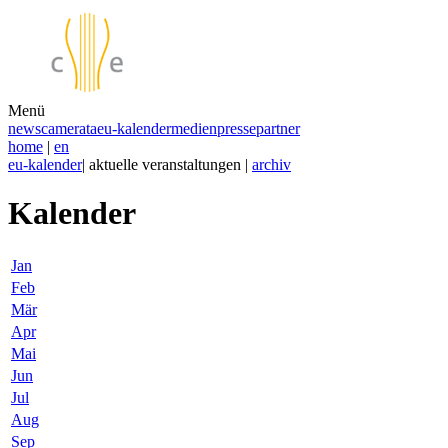
Menü
news
camerata
eu-kalender
medien
presse
partner
home
|
en
eu-kalender
| aktuelle veranstaltungen |
archiv
Kalender
Jan
Feb
Mär
Apr
Mai
Jun
Jul
Aug
Sep