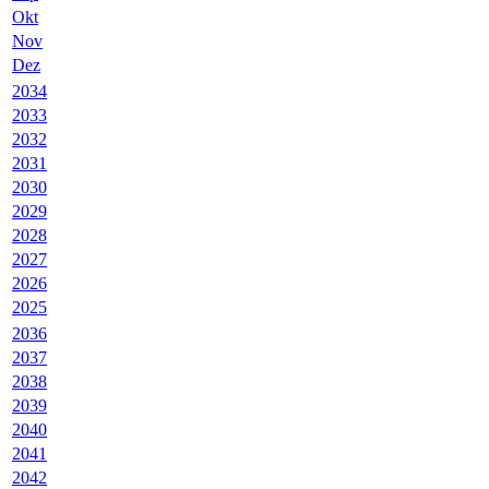
Okt
Nov
Dez
2034
2033
2032
2031
2030
2029
2028
2027
2026
2025
2036
2037
2038
2039
2040
2041
2042