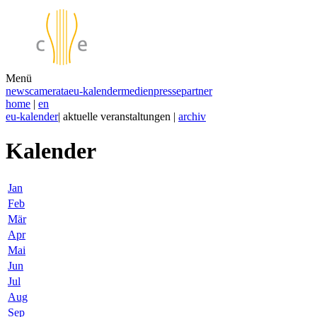
Menü
news
camerata
eu-kalender
medien
presse
partner
home
|
en
eu-kalender
| aktuelle veranstaltungen |
archiv
Kalender
Jan
Feb
Mär
Apr
Mai
Jun
Jul
Aug
Sep