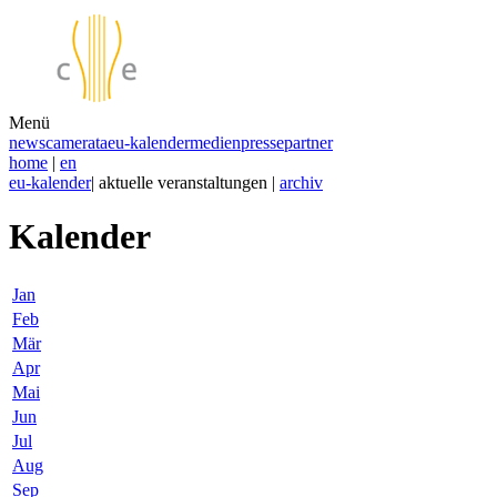
Menü
news
camerata
eu-kalender
medien
presse
partner
home
|
en
eu-kalender
| aktuelle veranstaltungen |
archiv
Kalender
Jan
Feb
Mär
Apr
Mai
Jun
Jul
Aug
Sep