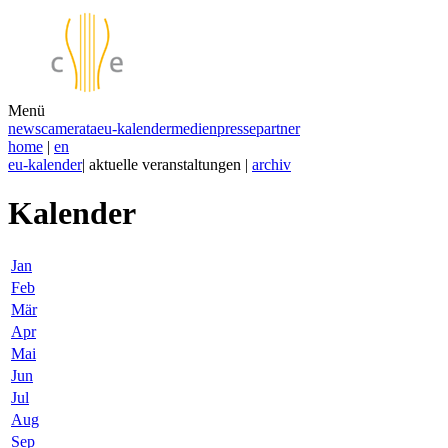
Menü
news
camerata
eu-kalender
medien
presse
partner
home
|
en
eu-kalender
| aktuelle veranstaltungen |
archiv
Kalender
Jan
Feb
Mär
Apr
Mai
Jun
Jul
Aug
Sep