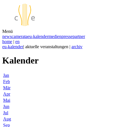
Menü
news
camerata
eu-kalender
medien
presse
partner
home
|
en
eu-kalender
| aktuelle veranstaltungen |
archiv
Kalender
Jan
Feb
Mär
Apr
Mai
Jun
Jul
Aug
Sep