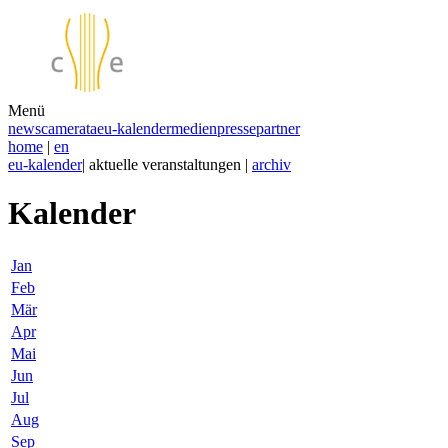
Menü
news
camerata
eu-kalender
medien
presse
partner
home
|
en
eu-kalender
| aktuelle veranstaltungen |
archiv
Kalender
Jan
Feb
Mär
Apr
Mai
Jun
Jul
Aug
Sep