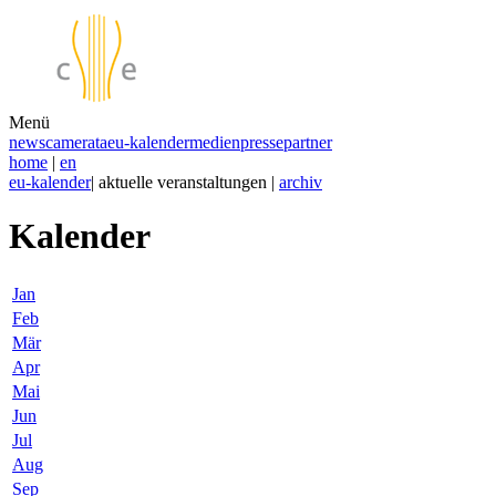
Menü
news
camerata
eu-kalender
medien
presse
partner
home
|
en
eu-kalender
| aktuelle veranstaltungen |
archiv
Kalender
Jan
Feb
Mär
Apr
Mai
Jun
Jul
Aug
Sep