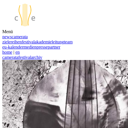
Menü
news
camerata
ziele
reihen
festival
akademie
leitung
team
eu-kalender
medien
presse
partner
home
|
en
camerata
festival
archiv