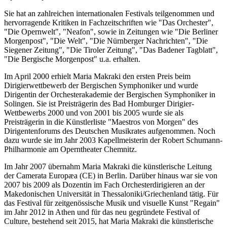
Sie hat an zahlreichen internationalen Festivals teilgenommen und
hervorragende Kritiken in Fachzeitschriften wie "Das Orchester",
"Die Opernwelt", "Neafon", sowie in Zeitungen wie "Die Berliner
Morgenpost", "Die Welt", "Die Nürnberger Nachrichten", "Die
Siegener Zeitung", "Die Tiroler Zeitung", "Das Badener Tagblatt",
"Die Bergische Morgenpost" u.a. erhalten.
Im April 2000 erhielt Maria Makraki den ersten Preis beim
Dirigierwettbewerb der Bergischen Symphoniker und wurde
Dirigentin der Orchesterakademie der Bergischen Symphoniker in
Solingen. Sie ist Preisträgerin des Bad Homburger Dirigier-
Wettbewerbs 2000 und von 2001 bis 2005 wurde sie als
Preisträgerin in die Künstlerliste "Maestros von Morgen" des
Dirigentenforums des Deutschen Musikrates aufgenommen. Noch
dazu wurde sie im Jahr 2003 Kapellmeisterin der Robert Schumann-
Philharmonie am Operntheater Chemnitz.
Im Jahr 2007 übernahm Maria Makraki die künstlerische Leitung
der Camerata Europæa (CE) in Berlin. Darüber hinaus war sie von
2007 bis 2009 als Dozentin im Fach Orchesterdirigieren an der
Makedonischen Universität in Thessaloniki/Griechenland tätig. Für
das Festival für zeitgenössische Musik und visuelle Kunst "Regain"
im Jahr 2012 in Athen und für das neu gegründete Festival of
Culture, bestehend seit 2015, hat Maria Makraki die künstlerische