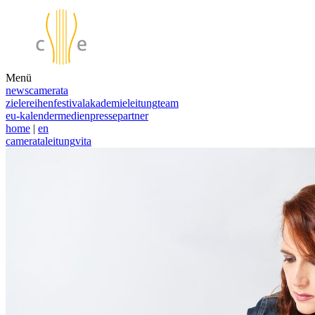
Menü
news
camerata
ziele
reihen
festival
akademie
leitung
team
eu-kalender
medien
presse
partner
home
|
en
camerata
leitung
vita