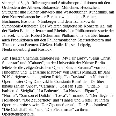
sie regelmäßig Aufführungen und Aufnahmeproduktionen mit den
Orchestern des Athener, Bukarester, Münchner, Hessischen,
Stuttgarter und Kölner Südwest- und Westdeutschen Rundfunks, mit
dem Konzerthausorchester Berlin sowie mit dem Berliner,
Bochumer, Bostoner, Nürnberger und dem Tschaikowski-
Symphonie-Orchester. Des Weiteren dirigierte sie Konzerte u.a. mit
der Baden Badener, Jenaer und Rheinischen Philharmonie sowie der
Janacek- und der Robert Schumann-Philharmonie, darüber hinaus
auch Produktionen mit den Philharmonischen Staatsorchestern und
Theatern von Bremen, Gießen, Halle, Kassel, Leipzig,
Neubrandenburg und Rostock.
Am Theater Chemnitz dirigierte sie "My Fair Lady", "Jesus Christ
Superstar" und "Cabaret", an der Universität der Künste Berlin
leitete sie die zeitgenössischen Opern "Sancta Susanna" von Paul
Hindemith und "Der Arme Matrose" von Darius Milhaud. Im Jahr
2019 dirigierte sie mit großem Erfolg "La Traviata" am Nationalen
Operntheater Oleg Danovski in Constanta Rumänien. Darüber
hinaus zählen "Aida", "Carmen", "Cosi fan Tutte", "Fidelio", "Il
barbiere di Siviglia", "La Boheme", "La Nozze di Figaro",
"Norma", "Samson et Dalida", "Tosca", "Turandot", "Der fliegende
Holländer", "Die Zauberflöte" und "Hänsel und Gretel" zu ihrem
Opernrepertoire sowie "Der Zigeunerbaron", "Der Bettelstudent",
"Die Czárdásfürstin" und "Die Fledermaus" zu ihrem
Operettenrepertoire.