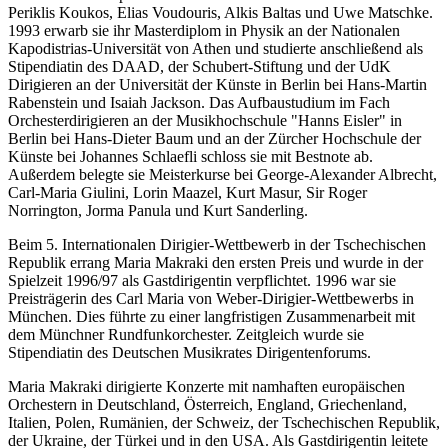
Periklis Koukos, Elias Voudouris, Alkis Baltas und Uwe Matschke.
1993 erwarb sie ihr Masterdiplom in Physik an der Nationalen
Kapodistrias-Universität von Athen und studierte anschließend als
Stipendiatin des DAAD, der Schubert-Stiftung und der UdK
Dirigieren an der Universität der Künste in Berlin bei Hans-Martin
Rabenstein und Isaiah Jackson. Das Aufbaustudium im Fach
Orchesterdirigieren an der Musikhochschule "Hanns Eisler" in
Berlin bei Hans-Dieter Baum und an der Zürcher Hochschule der
Künste bei Johannes Schlaefli schloss sie mit Bestnote ab.
Außerdem belegte sie Meisterkurse bei George-Alexander Albrecht,
Carl-Maria Giulini, Lorin Maazel, Kurt Masur, Sir Roger
Norrington, Jorma Panula und Kurt Sanderling.
Beim 5. Internationalen Dirigier-Wettbewerb in der Tschechischen
Republik errang Maria Makraki den ersten Preis und wurde in der
Spielzeit 1996/97 als Gastdirigentin verpflichtet. 1996 war sie
Preisträgerin des Carl Maria von Weber-Dirigier-Wettbewerbs in
München. Dies führte zu einer langfristigen Zusammenarbeit mit
dem Münchner Rundfunkorchester. Zeitgleich wurde sie
Stipendiatin des Deutschen Musikrates Dirigentenforums.
Maria Makraki dirigierte Konzerte mit namhaften europäischen
Orchestern in Deutschland, Österreich, England, Griechenland,
Italien, Polen, Rumänien, der Schweiz, der Tschechischen Republik,
der Ukraine, der Türkei und in den USA. Als Gastdirigentin leitete